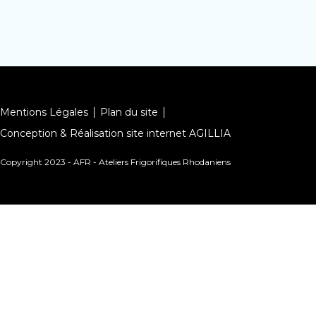
Mentions Légales
Plan du site
Conception & Réalisation site internet AGILLIA
Copyright 2023 - AFR - Ateliers Frigorifiques Rhodaniens
Conception et Réalisation Agillia