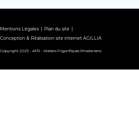
Mentions Légales
Plan du site
Conception & Réalisation site internet AGILLIA
Copyright 2023 - AFR - Ateliers Frigorifiques Rhodaniens
Conception et Réalisation Agillia