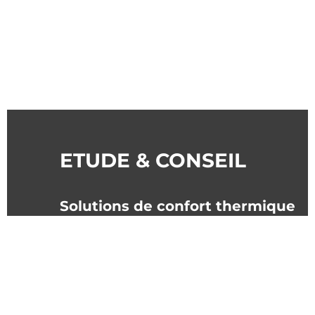
ETUDE & CONSEIL
Solutions de confort thermique
pour le particulier : installation et
entretien
climatisation,
chauffage,
aménagement de
cave à vin,