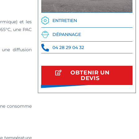
ENTRETIEN
ermique) et les
à 65°C, une PAC
DÉPANNAGE
04 28 29 04 32
 une diffusion
OBTENIR UN
DEVIS
lle ne consomme
 de température