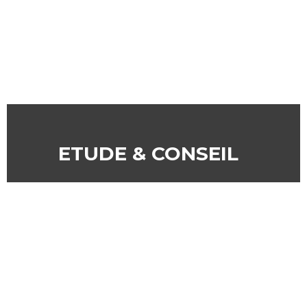
ETUDE & CONSEIL
Solutions de confort thermique
pour le particulier : installation et
entretien
climatisation,
chauffage,
aménagement de
cave à vin,