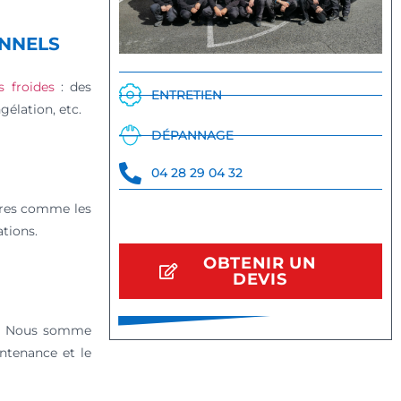
ONNELS
 froides
: des
ENTRETIEN
gélation, etc.
DÉPANNAGE
04 28 29 04 32
ères comme les
ations.
OBTENIR UN
DEVIS
at. Nous somme
ntenance et le