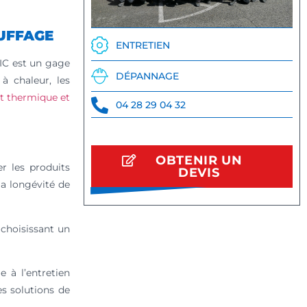
AUFFAGE
ENTRETIEN
TIC est un gage
DÉPANNAGE
à chaleur, les
t thermique et
04 28 29 04 32
OBTENIR UN
r les produits
DEVIS
la longévité de
choisissant un
le à l’entretien
es solutions de